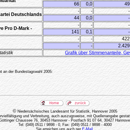
darität
66
0,0
49
-
-
-
Partei Deutschlands
44
0,0
-
-
-
-
ive Pro D-Mark -
141
0,1
-
-
-
422
-
-
2.429
atistik
Grafik über Stimmenanteile, Ge
ht an der Bundestagswahl 2005:
©
Niedersächsisches Landesamt für Statistik, Hannover 2005
rvielfältigung und Verbreitung, auch auszugsweise, mit Quellenangabe gestat
Göttinger Chaussee 76, 30453 Hannover - Postfach 91 07 64, 30427 Hannove
Tel: (049) 0511 / 9898 - 0, Fax: (049) 0511 / 9898 - 4000
Sie erreichen uns auch per
E-Mail
.