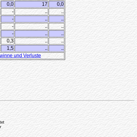
0,0
17
0,0
-
..
..
-
..
..
-
..
..
-
..
..
0,3
..
..
1,5
..
..
winne und Verluste
tet
r