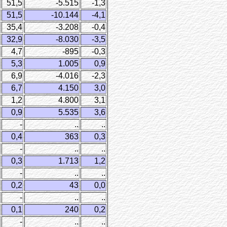
51,5
-5.515
-1,3
51,5
-10.144
-4,1
35,4
-3.208
-0,4
32,9
-8.030
-3,5
4,7
-895
-0,3
5,3
1.005
0,9
6,9
-4.016
-2,3
6,7
4.150
3,0
1,2
4.800
3,1
0,9
5.535
3,6
-
..
..
0,4
363
0,3
-
..
..
0,3
1.713
1,2
-
..
..
0,2
43
0,0
-
..
..
0,1
240
0,2
-
..
..