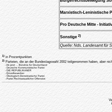
Bürgerrechtsbewegung Soli
Marxistisch-Leninistische 
Pro Deutsche Mitte - Initiat
2)
Sonstige
Quelle: Nds. Landesamt für St
1)
in Prozentpunkten
2)
Parteien, die an der Bundestagswahl 2002 teilgenommen haben, aber nic
- Ab jetzt ... Bündnis für Deutschland
- Deutsche Kommunistische Partei
- DIE REPUBLIKANER
- Einzelbewerber
- Ökologisch-Demokratische Partei
- Partei Rechtsstaatlicher Offensive
Ve