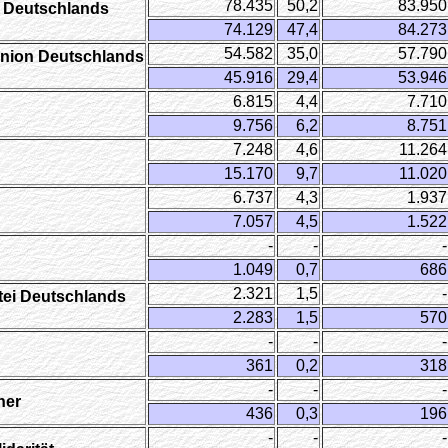
78.435
50,2
83.950
i Deutschlands
74.129
47,4
84.273
54.582
35,0
57.790
Union Deutschlands
45.916
29,4
53.946
6.815
4,4
7.710
9.756
6,2
8.751
7.248
4,6
11.264
15.170
9,7
11.020
6.737
4,3
1.937
7.057
4,5
1.522
-
-
-
1.049
0,7
686
2.321
1,5
-
tei Deutschlands
2.283
1,5
570
-
-
-
361
0,2
318
-
-
-
her
436
0,3
196
-
-
-