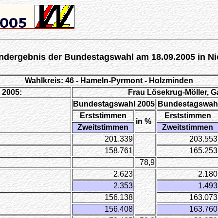
ndergebnis der Bundestagswahl am 18.09.2005 in N
Wahlkreis: 46 - Hameln-Pyrmont - Holzminden
 2005:
Frau Lösekrug-Möller, G
Bundestagswahl 2005
Bundestagswahl
Erststimmen
Erststimmen
in %
Zweitstimmen
Zweitstimmen
201.339
203.553
158.761
165.253
78,9
2.623
2.180
2.353
1.493
156.138
163.073
156.408
163.760