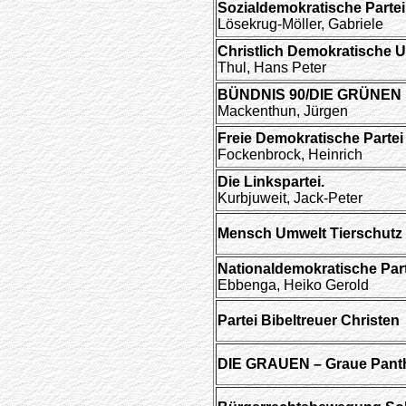
Sozialdemokratische Parte
Lösekrug-Möller, Gabriele
Christlich Demokratische 
Thul, Hans Peter
BÜNDNIS 90/DIE GRÜNEN
Mackenthun, Jürgen
Freie Demokratische Partei
Fockenbrock, Heinrich
Die Linkspartei.
Kurbjuweit, Jack-Peter
Mensch Umwelt Tierschutz
Nationaldemokratische Par
Ebbenga, Heiko Gerold
Partei Bibeltreuer Christen
DIE GRAUEN – Graue Pant