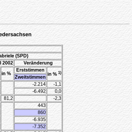
iedersachsen
abriele (SPD)
 2002
Veränderung
Erststimmen
1)
in %
in %
Zweitstimmen
-2.214
-1,1
-6.492
0,0
81,2
-2,3
443
860
-6.935
-7.352