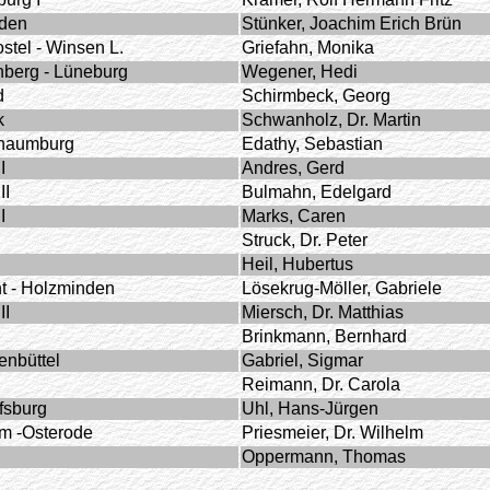
rden
Stünker, Joachim Erich Brün
stel - Winsen L.
Griefahn, Monika
berg - Lüneburg
Wegener, Hedi
d
Schirmbeck, Georg
k
Schwanholz, Dr. Martin
chaumburg
Edathy, Sebastian
I
Andres, Gerd
II
Bulmahn, Edelgard
I
Marks, Caren
Struck, Dr. Peter
Heil, Hubertus
t - Holzminden
Lösekrug-Möller, Gabriele
II
Miersch, Dr. Matthias
Brinkmann, Bernhard
enbüttel
Gabriel, Sigmar
Reimann, Dr. Carola
fsburg
Uhl, Hans-Jürgen
im -Osterode
Priesmeier, Dr. Wilhelm
Oppermann, Thomas