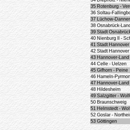
35 Rotenburg - Ve
36 Soltau-Fallingbo
37 Lüchow-Dannen
38 Osnabrück-Lan
39 Stadt Osnabrüc
40 Nienburg II - S
41 Stadt Hannover 
42 Stadt Hannover 
43 Hannover-Land 
44 Celle - Uelzen
45 Gifhorn - Peine
46 Hameln-Pyrmon
47 Hannover-Land 
48 Hildesheim
49 Salzgitter - Wolf
50 Braunschweig
51 Helmstedt - Wol
52 Goslar - Northe
53 Göttingen