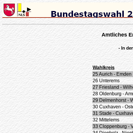
Amtliches E
- In d
Wahlkreis
25 Aurich - Emden
26 Unterems
27 Friesland - Wil
28 Oldenburg - Am
29 Delmenhorst - 
30 Cuxhaven - Ost
31 Stade - Cuxhav
32 Mittelems
33 Cloppenburg - 
34 Diepholz - Nien