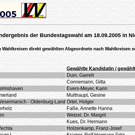
ndergebnis der Bundestagswahl am 18.09.2005 in N
en Wahlkreisen direkt gewählten Abgeordnete nach Wahlkreisen sor
Gewählte Kandidatin / gewähl
Duin, Garrelt
Connemann, Gitta
helmshaven
Evers-Meyer, Karin
merland
Multhaupt, Gesine
Wesermarsch - Oldenburg-Land
Ortel, Holger
erholz
Faße, Annette Hanna
en
Wetzel, Dr. Margrit
Kues, Dr. Hermann
Vechta
Holzenkamp, Franz-Josef
burg I
Kramer, Rolf Hermann Fritz