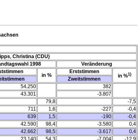
rsachsen
lipps, Christina (CDU)
andtagswahl 1998
Veränderung
ststimmen
Erststimmen
1)
in %
in %
eitstimmen
Zweitstimmen
54.250
382
43.301
-3.807
79,8
-7,5
711
1,6
-227
-0,4
639
1,5
-190
-0,4
42.590
98,4
-3.580
0,4
42.662
98,5
-3.617
0,4
23.140
54,3
-7.004
-12,9