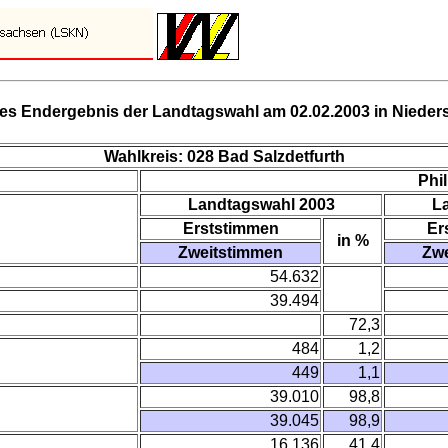
es Endergebnis der Landtagswahl am 02.02.2003 in Niede
Wahlkreis: 028 Bad Salzdetfurth
Phi
Landtagswahl 2003
L
Erststimmen
Er
in %
Zweitstimmen
Zw
54.632
39.494
72,3
484
1,2
449
1,1
39.010
98,8
39.045
98,9
16.136
41,4