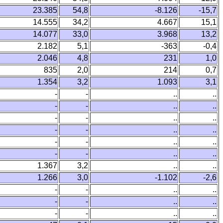
23.385
54,8
-8.126
-15,7
14.555
34,2
4.667
15,1
14.077
33,0
3.968
13,2
2.182
5,1
-363
-0,4
2.046
4,8
231
1,0
835
2,0
214
0,7
1.354
3,2
1.093
3,1
-
-
..
..
-
-
..
..
-
-
..
..
-
-
..
..
-
-
..
..
-
-
..
..
1.367
3,2
..
..
1.266
3,0
-1.102
-2,6
-
-
..
..
-
-
..
..
-
-
..
..